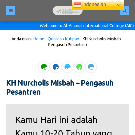
Indonesian
~ ~ Welcome to Al-Amanah International College (AIC) Pe
Anda disini :
Home
-
Quotes / Kutipan
-
KH Nurcholis Misbah –
Pengasuh Pesantren
KH Nurcholis Misbah – Pengasuh
Pesantren
Kamu Hari ini adalah
Kamu 10-20 Tahun yang