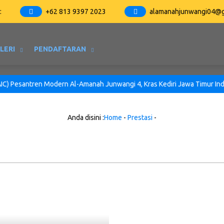
:
:
+62 813 9397 2023
alamanahjunwangi04@g
LERI
PENDAFTARAN
 Pesantren Modern Al-Amanah Junwangi 4, Kras Kediri Jawa Timur Indonesi
Anda disini :
Home
-
Prestasi
-