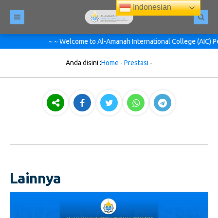
Indonesian
~ ~ Welcome to Al-Amanah International College (AIC) Pesan
Anda disini :
Home
-
Prestasi
-
Lainnya