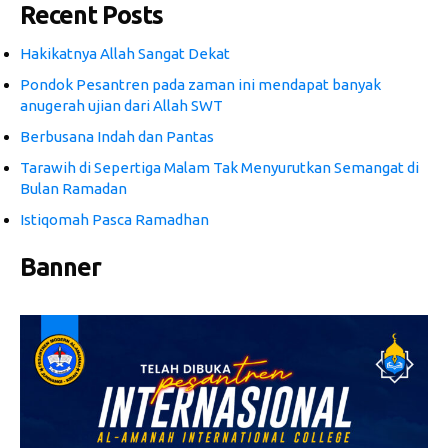
Recent Posts
Hakikatnya Allah Sangat Dekat
Pondok Pesantren pada zaman ini mendapat banyak
anugerah ujian dari Allah SWT
Berbusana Indah dan Pantas
Tarawih di Sepertiga Malam Tak Menyurutkan Semangat di
Bulan Ramadan
Istiqomah Pasca Ramadhan
Banner