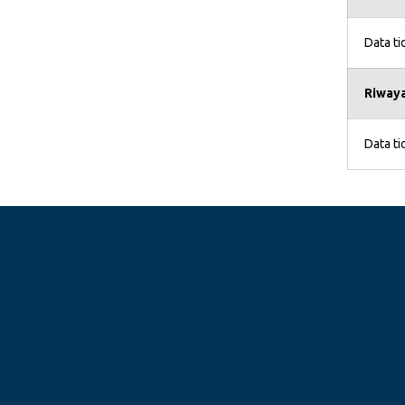
Data t
Riwaya
Data t