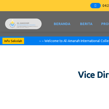
04
:
BERANDA
BERITA
PRO
~ ~ Welcome to Al-Amanah International College 
Info Sekolah
Vice Di