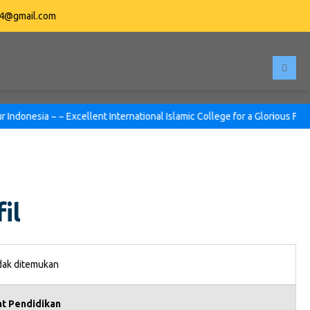
04@gmail.com
onesia ~ ~ Excellent International Islamic College for a Glorious Future
il
idak ditemukan
t Pendidikan