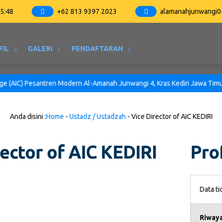
25
:
48
+62 813 9397 2023
alamanahjunwangi
FIL
GALERI
PENDAFTARAN
(AIC) Pesantren Modern Al-Amanah Junwangi 4, Kras Kediri Jawa Timur Ind
Anda disini :
Home
-
Ustadz / Ustadzah
-
Vice Director of AIC KEDIRI
rector of AIC KEDIRI
Prof
Data t
Riwaya