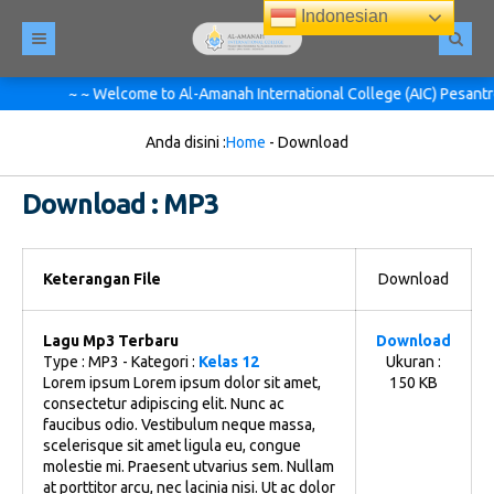
Indonesian
~ ~ Welcome to Al-Amanah International College (AIC) Pesantren
Anda disini :
Home
-
Download
Download : MP3
Keterangan File
Download
Lagu Mp3 Terbaru
Download
Type :
MP3
- Kategori :
Kelas 12
Ukuran :
Lorem ipsum Lorem ipsum dolor sit amet,
150 KB
consectetur adipiscing elit. Nunc ac
faucibus odio. Vestibulum neque massa,
scelerisque sit amet ligula eu, congue
molestie mi. Praesent utvarius sem. Nullam
at porttitor arcu, nec lacinia nisi. Ut ac dolor