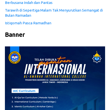
Berbusana Indah dan Pantas
Tarawih di Sepertiga Malam Tak Menyurutkan Semangat di
Bulan Ramadan
Istiqomah Pasca Ramadhan
Banner